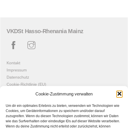
VKDSt Hasso-Rhenania Mainz
Kontakt
Impressum
Datenschutz
Cookie-Richtlinie (EU)
Intern
Cookie-Zustimmung verwalten
Um dir ein optimales Erlebnis zu bieten, verwenden wir Technologien wie
©
VKDSt Hasso-Rhenania Mainz
2023
Cookies, um Geräteinformationen zu speichern und/oder darauf
neminem time · neminem laede
zuzugreifen. Wenn du diesen Technologien zustimmst, können wir Daten
wie das Surfverhalten oder eindeutige IDs auf dieser Website verarbeiten.
Wenn du deine Zustimmung nicht erteilst oder zurückziehst, können